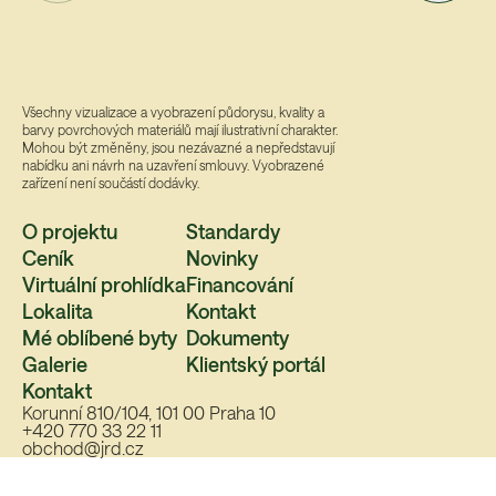
Všechny vizualizace a vyobrazení půdorysu, kvality a
barvy povrchových materiálů mají ilustrativní charakter.
Mohou být změněny, jsou nezávazné a nepředstavují
nabídku ani návrh na uzavření smlouvy. Vyobrazené
zařízení není součástí dodávky.
O projektu
Standardy
Ceník
Novinky
Virtuální prohlídka
Financování
Lokalita
Kontakt
Mé oblíbené byty
Dokumenty
Galerie
Klientský portál
Kontakt
Korunní 810/104, 101 00 Praha 10
+420 770 33 22 11
obchod@jrd.cz