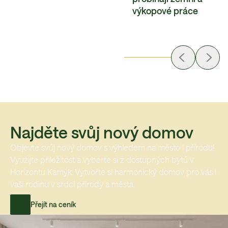
výkopové práce
Najděte svůj nový domov
Objevte svůj nový domov s výhledem na město i přírodu!
Využijte příležitost a vyberte si z dostupných bytů v
Horizontu Kamýk. Vytvořte si harmonický domov pro vás i
vaši rodinu v srdci přírody a města.
Přejít na ceník