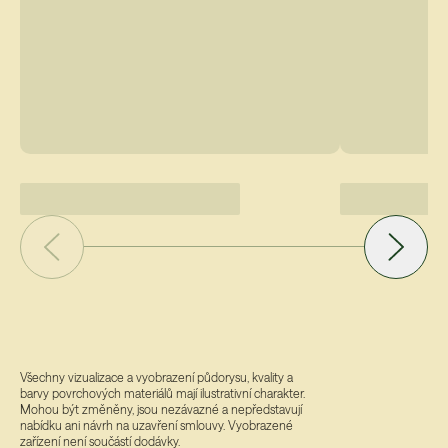
Všechny vizualizace a vyobrazení půdorysu, kvality a
barvy povrchových materiálů mají ilustrativní charakter.
Mohou být změněny, jsou nezávazné a nepředstavují
nabídku ani návrh na uzavření smlouvy. Vyobrazené
zařízení není součástí dodávky.