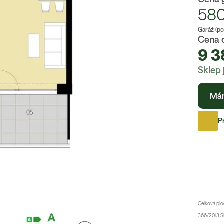
58
Garáž (po
Cena 
9 3
Sklep 
Má
P
Celková plo
366/2013 Sb