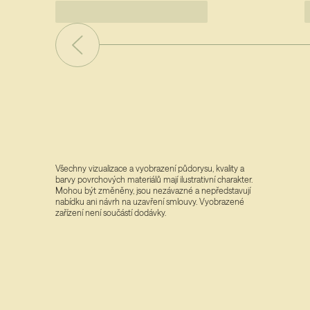
Všechny vizualizace a vyobrazení půdorysu, kvality a
barvy povrchových materiálů mají ilustrativní charakter.
Mohou být změněny, jsou nezávazné a nepředstavují
nabídku ani návrh na uzavření smlouvy. Vyobrazené
zařízení není součástí dodávky.