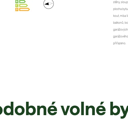
stěny, slou
plocha bytu
kout, mísa 
balkonů, lo
garážových 
garážového s
přiřazeno.
dobné volné b