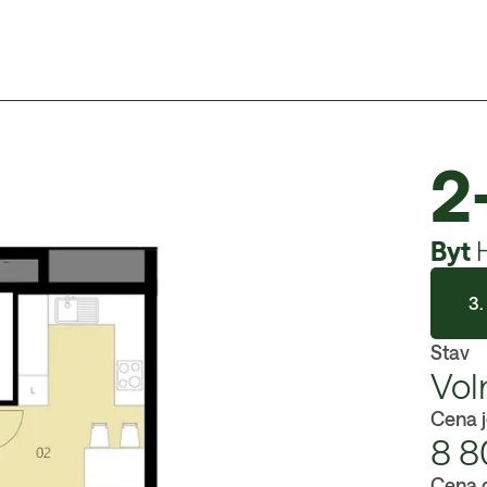
2
Byt
3.
Stav
Vol
Cena 
8 8
Cena 