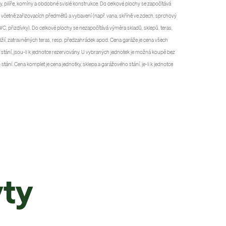
py, pilíře, komíny a obdobné svislé konstrukce. Do celkové plochy se započítává
 včetně zařizovacích předmětů a vybavení (např. vana, skříně ve zdech, sprchový
WC, přizdívky). Do celkové plochy se nezapočítává výměra skladů, sklepů, teras,
džií, zatravněných teras, resp. předzahrádek apod. Cena garáže je cena všech
stání, jsou-li k jednotce rezervovány. U vybraných jednotek je možná koupě bez
tání. Cena komplet je cena jednotky, sklepa a garážového stání, je-li k jednotce
yty