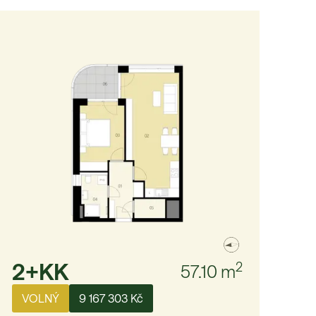
2+KK
2
57.10
m
VOLNÝ
9 167 303 Kč