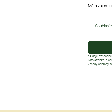
Souhlasí
* Údaje označené
Tato stránka je c
Zásady ochrany s