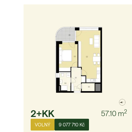
2+KK
2
57.10
m
VOLNÝ
9 077 710 Kč