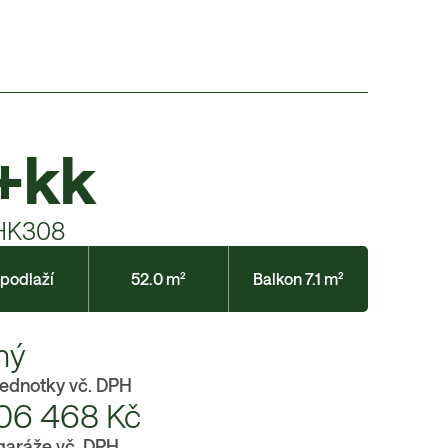
+kk
HK308
 podlaží
52.0 m²
Balkon 7.1 m²
ný
jednotky vč. DPH
06 468
Kč
garáže vč. DPH