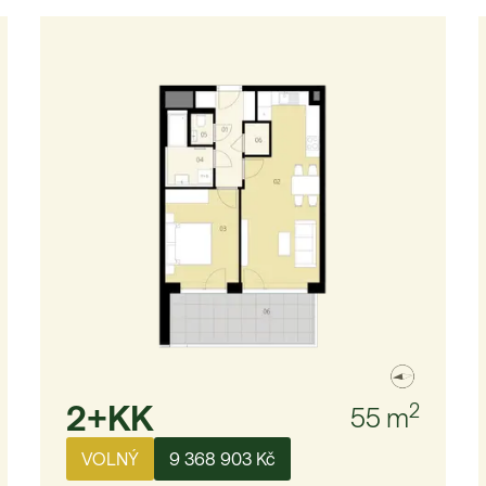
2+KK
2
55
m
VOLNÝ
9 368 903 Kč