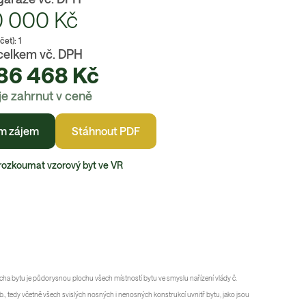
0 000
Kč
čet):
1
celkem vč. DPH
86 468
Kč
je zahrnut v ceně
m zájem
Stáhnout PDF
rozkoumat vzorový byt ve VR
cha bytu je půdorysnou plochu všech místností bytu ve smyslu nařízení vlády č.
., tedy včetně všech svislých nosných i nenosných konstrukcí uvnitř bytu, jako jsou