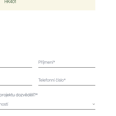
HK401
 projektu dozvěděli?*