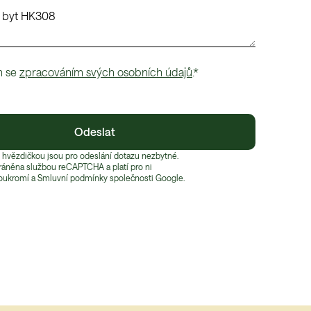
m se
zpracováním svých osobních údajů
.*
Odeslat
 hvězdičkou jsou pro odeslání dotazu nezbytné.
hráněna službou reCAPTCHA a platí pro ni
oukromí
 a 
Smluvní podmínky
 společnosti Google.