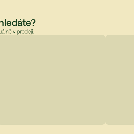
 hledáte?
álně v prodeji.