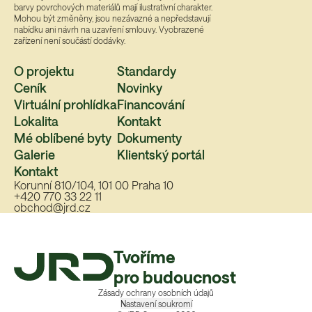
barvy povrchových materiálů mají ilustrativní charakter.
Mohou být změněny, jsou nezávazné a nepředstavují
nabídku ani návrh na uzavření smlouvy. Vyobrazené
zařízení není součástí dodávky.
O projektu
Standardy
Ceník
Novinky
Virtuální prohlídka
Financování
Lokalita
Kontakt
Mé oblíbené byty
Dokumenty
Galerie
Klientský portál
Kontakt
Korunní 810/104, 101 00 Praha 10
+420 770 33 22 11
obchod@jrd.cz
Tvoříme
pro budoucnost
Zásady ochrany osobních údajů
Nastavení soukromí