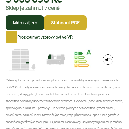
Sklep je zahrnut v ceně
Mám zájem
Stáhnout PDF
Prozkoumat vzorový byt ve VR
Celková plocha bytu je půdorysnou plochu všech místností bytu ve smyslu nařízení vlády č.
366/2013 Sb., tedy včetně všech svislých nosných i nenosných konstrukcí uvnitř bytu, jako
jsou stěny, sloupy, pilíře, komíny a obdobné svislé konstrukce. Do celkové plochy se
započítává plocha bytu včetně zařizovacích předmětů a vybavení (např. vana, skříně ve zdech,
sprchový kout, mísa WC, přizdívky). Do celkové plochy se nezapočítává výměra skladů,
sklepů, teras, balkonů, lodžií, zatravněných teras, resp. předzahrádek apod. Cena garáže je
cena všech garážových stání, jsou-li k jednotce rezervovány. U vybraných jednotek je možná
koupě bez garážového stání. Cena komplet je cena jednotky, sklepa a garážového stání, je-li k