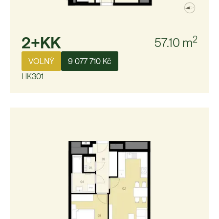
2+KK
2
57.10
m
VOLNÝ
9 077 710 Kč
HK301