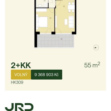
2+KK
2
55
m
VOLNÝ
9 368 903 Kč
HK309