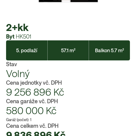
2+kk
Byt
HK501
5. podlaží
57.1 m²
Balkon 5.7 m²
Stav
Volný
Cena jednotky vč. DPH
9 256 896
Kč
Cena garáže vč. DPH
580 000
Kč
Garáž (počet):
1
Cena celkem vč. DPH
9 836 896
Kč