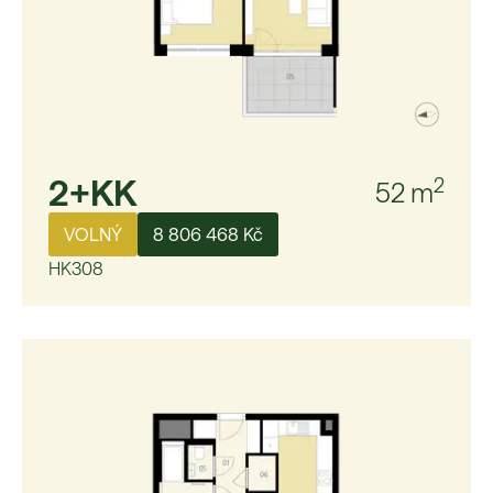
2+KK
2
52
m
VOLNÝ
8 806 468 Kč
HK308