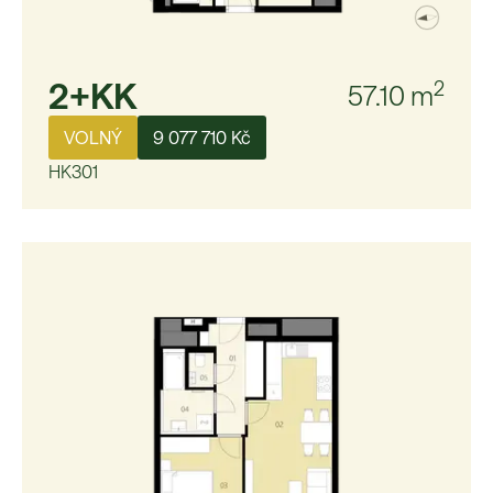
2+KK
2
57.10
m
VOLNÝ
9 077 710 Kč
HK301