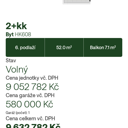
2+kk
Byt
HK608
6. podlaží
52.0 m²
Balkon 7.1 m²
Stav
Volný
Cena jednotky vč. DPH
9 052 782
Kč
Cena garáže vč. DPH
580 000
Kč
Garáž (počet):
1
Cena celkem vč. DPH
9 632 782
Kč