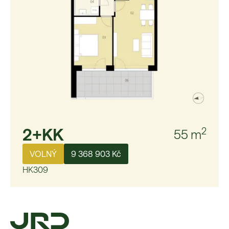
2+KK
2
55
m
VOLNÝ
9 368 903 Kč
HK309