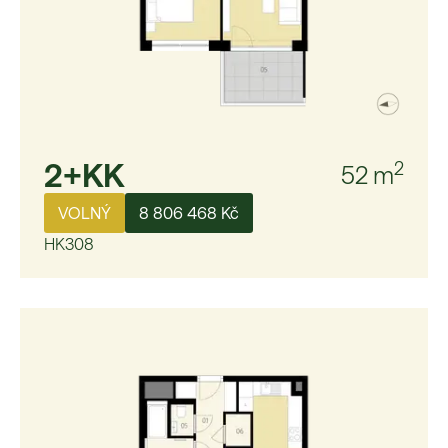
2+KK
2
52
m
VOLNÝ
8 806 468 Kč
HK308