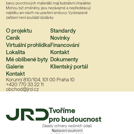
barvy povrchových materiálů mají ilustrativní charakter.
Mohou být změněny, jsou nezávazné a nepředstavují
nabídku ani návrh na uzavření smlouvy. Vyobrazené
zařízení není součástí dodávky.
O projektu
Standardy
Ceník
Novinky
Virtuální prohlídka
Financování
Lokalita
Kontakt
Mé oblíbené byty
Dokumenty
Galerie
Klientský portál
Kontakt
Korunní 810/104, 101 00 Praha 10
+420 770 33 22 11
obchod@jrd.cz
Tvoříme
pro budoucnost
Zásady ochrany osobních údajů
Nastavení soukromí