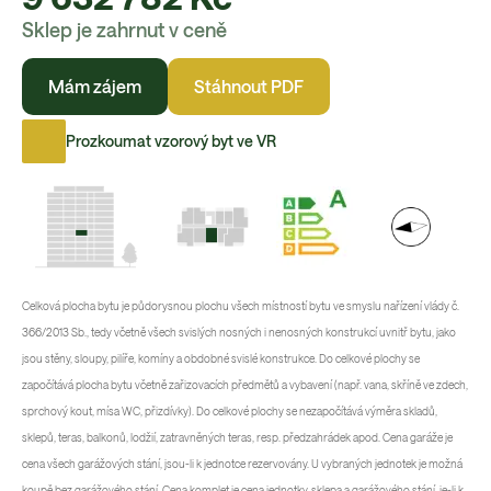
Sklep je zahrnut v ceně
Mám zájem
Stáhnout PDF
Prozkoumat vzorový byt ve VR
Celková plocha bytu je půdorysnou plochu všech místností bytu ve smyslu nařízení vlády č.
366/2013 Sb., tedy včetně všech svislých nosných i nenosných konstrukcí uvnitř bytu, jako
jsou stěny, sloupy, pilíře, komíny a obdobné svislé konstrukce. Do celkové plochy se
započítává plocha bytu včetně zařizovacích předmětů a vybavení (např. vana, skříně ve zdech,
sprchový kout, mísa WC, přizdívky). Do celkové plochy se nezapočítává výměra skladů,
sklepů, teras, balkonů, lodžií, zatravněných teras, resp. předzahrádek apod. Cena garáže je
cena všech garážových stání, jsou-li k jednotce rezervovány. U vybraných jednotek je možná
koupě bez garážového stání. Cena komplet je cena jednotky, sklepa a garážového stání, je-li k