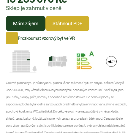
Sklep je zahrnut v ceně
Mám zájem
Stáhnout PDF
Prozkoumat vzorový byt ve VR
Celková plocha bytu je půdorysnou plochu všech místností bytu ve smyslu nařízení vlády č.
366/2013 Sb., tedy včetně všech svislých nosných i nenosných konstrukcí uvnitř bytu, jako
jsou stěny, sloupy, pilíře, komíny a obdobné svislé konstrukce. Do celkové plochy se
započítává plocha bytu včetně zařizovacích předmětů a vybavení (např. vana, skříně ve zdech,
sprchový kout, mísa WC, přizdívky). Do celkové plochy se nezapočítává výměra skladů,
sklepů, teras, balkonů, lodžií, zatravněných teras, resp. předzahrádek apod. Cena garáže je
cena všech garážových stání, jsou-li k jednotce rezervovány. U vybraných jednotek je možná
koupě bez garážového stání. Cena komplet je cena jednotky, sklepa a garážového stání, je-li k