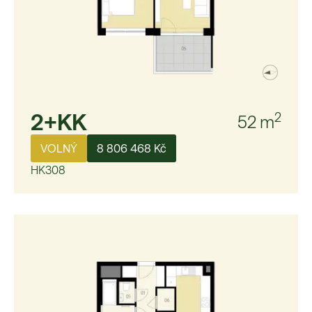
2+KK
2
52
m
VOLNÝ
8 806 468 Kč
HK308