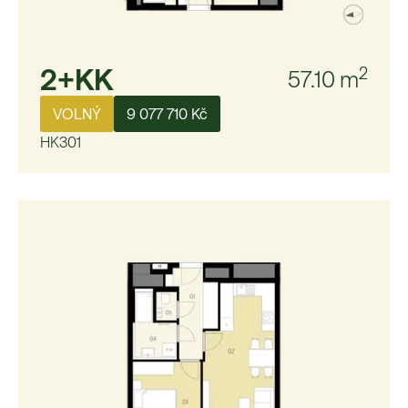
2+KK
2
57.10
m
VOLNÝ
9 077 710 Kč
HK301