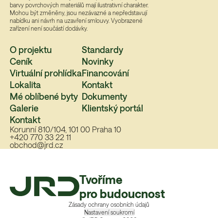
barvy povrchových materiálů mají ilustrativní charakter.
Mohou být změněny, jsou nezávazné a nepředstavují
nabídku ani návrh na uzavření smlouvy. Vyobrazené
zařízení není součástí dodávky.
O projektu
Standardy
Ceník
Novinky
Virtuální prohlídka
Financování
Lokalita
Kontakt
Mé oblíbené byty
Dokumenty
Galerie
Klientský portál
Kontakt
Korunní 810/104, 101 00 Praha 10
+420 770 33 22 11
obchod@jrd.cz
Tvoříme
pro budoucnost
Zásady ochrany osobních údajů
Nastavení soukromí