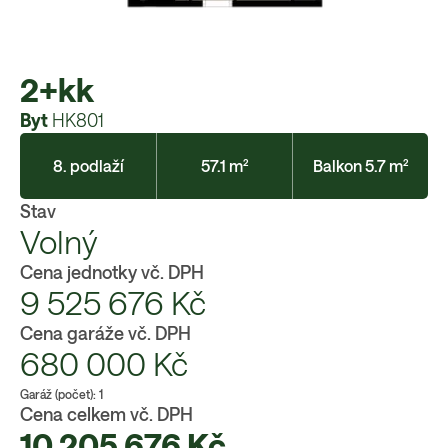
2+kk
Byt
HK801
8. podlaží
57.1 m²
Balkon 5.7 m²
Stav
Volný
Cena jednotky vč. DPH
9 525 676
Kč
Cena garáže vč. DPH
680 000
Kč
Garáž (počet):
1
Cena celkem vč. DPH
10 205 676
Kč