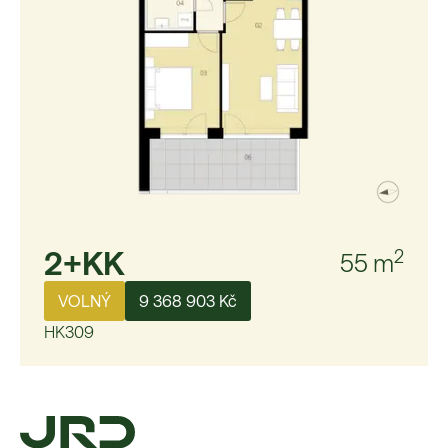
2+KK
2
55
m
VOLNÝ
9 368 903 Kč
HK309