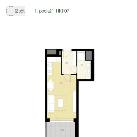
Zpět
11. podlaží - HK1107