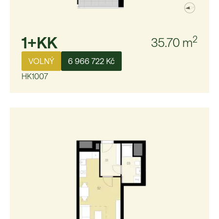
1+KK
2
35.70
m
VOLNÝ
6 966 722 Kč
HK1007