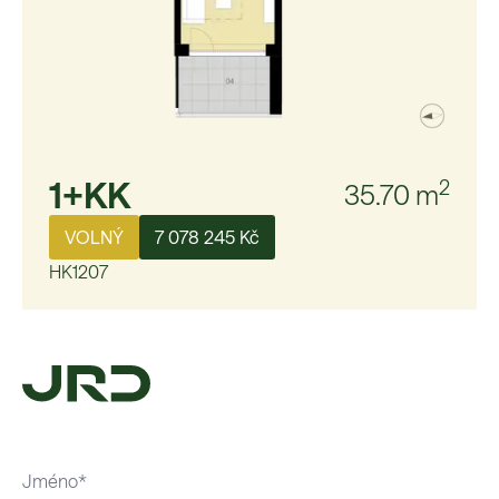
1+KK
2
35.70
m
VOLNÝ
7 078 245 Kč
HK1207