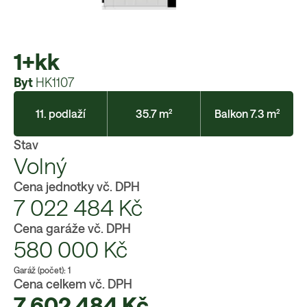
1+kk
Byt
HK1107
11. podlaží
35.7 m²
Balkon 7.3 m²
Stav
Volný
Cena jednotky vč. DPH
7 022 484
Kč
Cena garáže vč. DPH
580 000
Kč
Garáž (počet):
1
Cena celkem vč. DPH
7 602 484
Kč