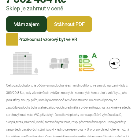
Sklep je zahrnut v ceně
Mám zájem
Stáhnout PDF
Prozkoumat vzorový byt ve VR
Celková plocha bytu je půdorysnou plochu všech místností bytu ve smyslu nařízení vlády č.
366/2013 Sb., tedy včetně všech svislých nosných i nenosných konstrukcí uvnitř bytu, jako
jsou stěny, sloupy, pilíře, komíny a obdobné svislé konstrukce. Do celkové plochy se
započítává plocha bytu včetně zařizovacích předmětů a vybavení (např. vana, skříně ve zdech,
sprchový kout, mísa WC, přizdívky). Do celkové plochy se nezapočítává výměra skladů,
sklepů, teras, balkonů, lodžií, zatravněných teras, resp. předzahrádek apod. Cena garáže je
cena všech garážových stání, jsou-li k jednotce rezervovány. U vybraných jednotek je možná
koupě bez garážového stání. Cena komplet je cena jednotky, sklepa a garážového stání, je-li k