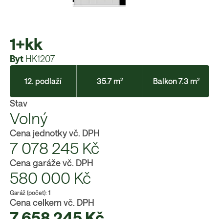
1+kk
Byt
HK1207
12. podlaží
35.7 m²
Balkon 7.3 m²
Stav
Volný
Cena jednotky vč. DPH
7 078 245
Kč
Cena garáže vč. DPH
580 000
Kč
Garáž (počet):
1
Cena celkem vč. DPH
7 658 245
Kč