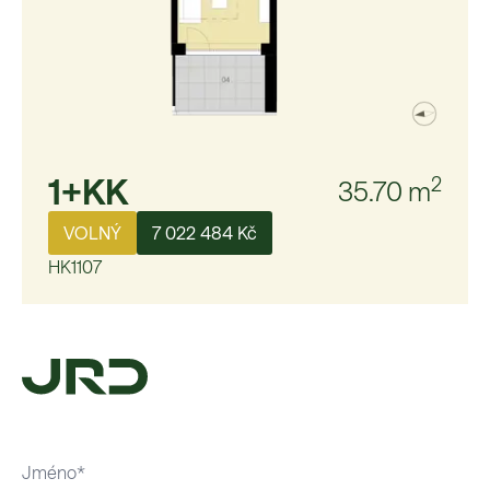
1+KK
2
35.70
m
VOLNÝ
7 022 484 Kč
HK1107