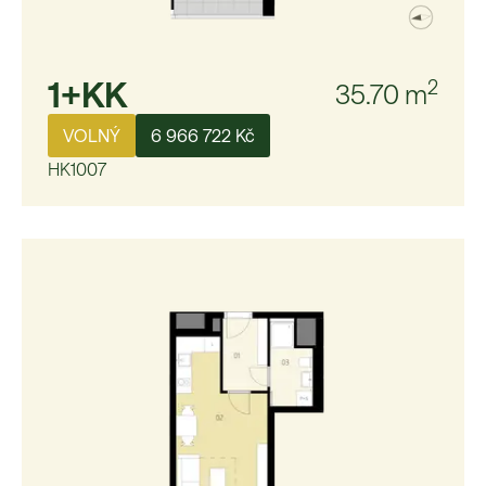
1+KK
2
35.70
m
VOLNÝ
6 966 722 Kč
HK1007