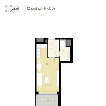
Zpět
12. podlaží - HK1207