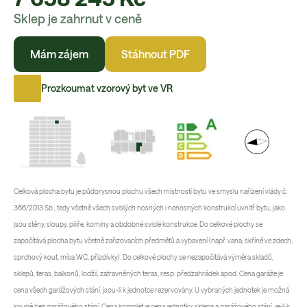
Sklep je zahrnut v ceně
Mám zájem
Stáhnout PDF
Prozkoumat vzorový byt ve VR
Celková plocha bytu je půdorysnou plochu všech místností bytu ve smyslu nařízení vlády č.
366/2013 Sb., tedy včetně všech svislých nosných i nenosných konstrukcí uvnitř bytu, jako
jsou stěny, sloupy, pilíře, komíny a obdobné svislé konstrukce. Do celkové plochy se
započítává plocha bytu včetně zařizovacích předmětů a vybavení (např. vana, skříně ve zdech,
sprchový kout, mísa WC, přizdívky). Do celkové plochy se nezapočítává výměra skladů,
sklepů, teras, balkonů, lodžií, zatravněných teras, resp. předzahrádek apod. Cena garáže je
cena všech garážových stání, jsou-li k jednotce rezervovány. U vybraných jednotek je možná
koupě bez garážového stání. Cena komplet je cena jednotky, sklepa a garážového stání, je-li k