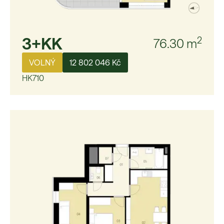
3+KK
2
76.30
m
VOLNÝ
12 802 046 Kč
HK710