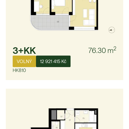
3+KK
2
76.30
m
VOLNÝ
12 921 415 Kč
HK810