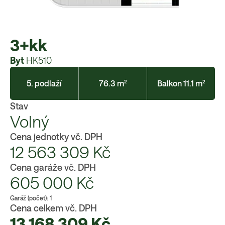
3+kk
Byt
HK510
5. podlaží
76.3 m²
Balkon 11.1 m²
Stav
Volný
Cena jednotky vč. DPH
12 563 309
Kč
Cena garáže vč. DPH
605 000
Kč
Garáž (počet):
1
Cena celkem vč. DPH
13 168 309
Kč