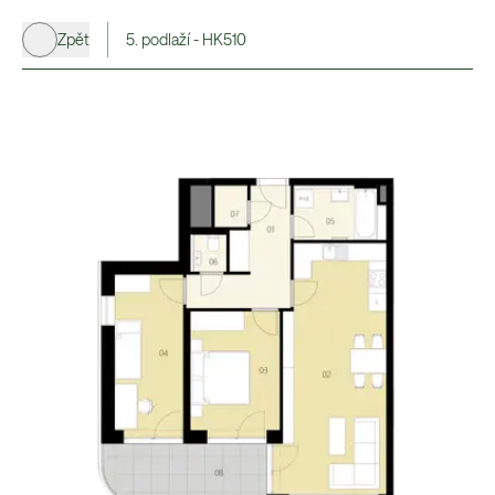
Zpět
5. podlaží - HK510