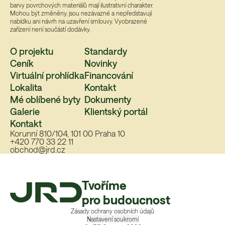
barvy povrchových materiálů mají ilustrativní charakter.
Mohou být změněny, jsou nezávazné a nepředstavují
nabídku ani návrh na uzavření smlouvy. Vyobrazené
zařízení není součástí dodávky.
O projektu
Standardy
Ceník
Novinky
Virtuální prohlídka
Financování
Lokalita
Kontakt
Mé oblíbené byty
Dokumenty
Galerie
Klientský portál
Kontakt
Korunní 810/104, 101 00 Praha 10
+420 770 33 22 11
obchod@jrd.cz
Tvoříme
pro budoucnost
Zásady ochrany osobních údajů
Nastavení soukromí