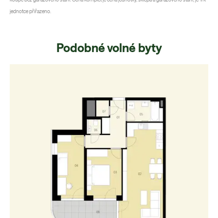
jednotce přiřazeno.
Podobné volné byty