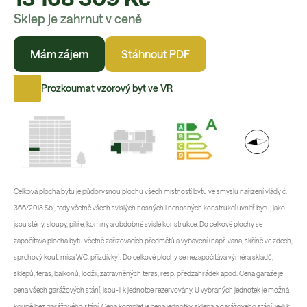
Sklep je zahrnut v ceně
Mám zájem
Stáhnout PDF
Prozkoumat vzorový byt ve VR
Celková plocha bytu je půdorysnou plochu všech místností bytu ve smyslu nařízení vlády č.
366/2013 Sb., tedy včetně všech svislých nosných i nenosných konstrukcí uvnitř bytu, jako
jsou stěny, sloupy, pilíře, komíny a obdobné svislé konstrukce. Do celkové plochy se
započítává plocha bytu včetně zařizovacích předmětů a vybavení (např. vana, skříně ve zdech,
sprchový kout, mísa WC, přizdívky). Do celkové plochy se nezapočítává výměra skladů,
sklepů, teras, balkonů, lodžií, zatravněných teras, resp. předzahrádek apod. Cena garáže je
cena všech garážových stání, jsou-li k jednotce rezervovány. U vybraných jednotek je možná
koupě bez garážového stání. Cena komplet je cena jednotky, sklepa a garážového stání, je-li k