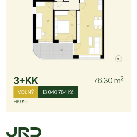
3+KK
2
76.30
m
VOLNÝ
13 040 784 Kč
HK910