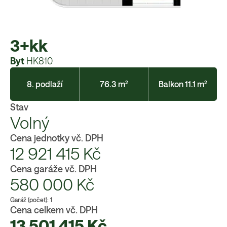
3+kk
Byt
HK810
8. podlaží
76.3 m²
Balkon 11.1 m²
Stav
Volný
Cena jednotky vč. DPH
12 921 415
Kč
Cena garáže vč. DPH
580 000
Kč
Garáž (počet):
1
Cena celkem vč. DPH
13 501 415
Kč