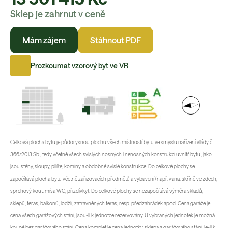
Sklep je zahrnut v ceně
Mám zájem
Stáhnout PDF
Prozkoumat vzorový byt ve VR
Celková plocha bytu je půdorysnou plochu všech místností bytu ve smyslu nařízení vlády č.
366/2013 Sb., tedy včetně všech svislých nosných i nenosných konstrukcí uvnitř bytu, jako
jsou stěny, sloupy, pilíře, komíny a obdobné svislé konstrukce. Do celkové plochy se
započítává plocha bytu včetně zařizovacích předmětů a vybavení (např. vana, skříně ve zdech,
sprchový kout, mísa WC, přizdívky). Do celkové plochy se nezapočítává výměra skladů,
sklepů, teras, balkonů, lodžií, zatravněných teras, resp. předzahrádek apod. Cena garáže je
cena všech garážových stání, jsou-li k jednotce rezervovány. U vybraných jednotek je možná
koupě bez garážového stání. Cena komplet je cena jednotky, sklepa a garážového stání, je-li k