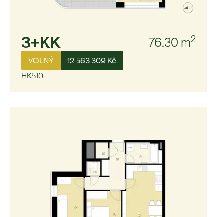
3+KK
2
76.30
m
VOLNÝ
12 563 309 Kč
HK510