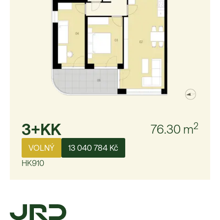
3+KK
2
76.30
m
VOLNÝ
13 040 784 Kč
HK910