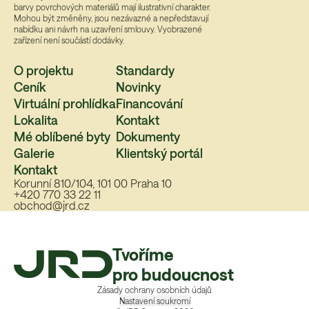
barvy povrchových materiálů mají ilustrativní charakter.
Mohou být změněny, jsou nezávazné a nepředstavují
nabídku ani návrh na uzavření smlouvy. Vyobrazené
zařízení není součástí dodávky.
O projektu
Standardy
Ceník
Novinky
Virtuální prohlídka
Financování
Lokalita
Kontakt
Mé oblíbené byty
Dokumenty
Galerie
Klientský portál
Kontakt
Korunní 810/104, 101 00 Praha 10
+420 770 33 22 11
obchod@jrd.cz
Tvoříme
pro budoucnost
Zásady ochrany osobních údajů
Nastavení soukromí