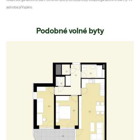
jednotce přiřazeno.
Podobné volné byty