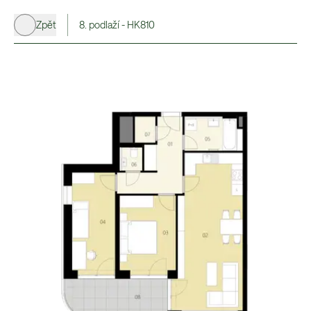
Zpět
8. podlaží - HK810