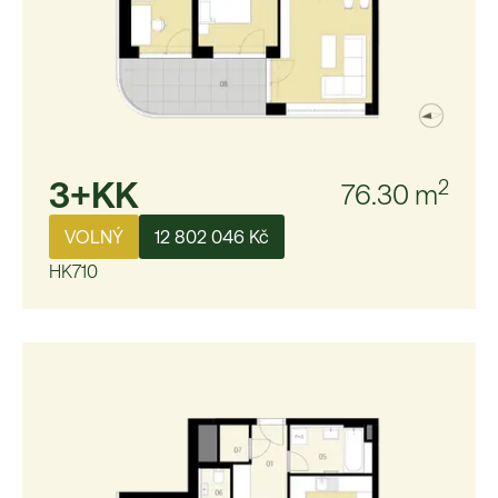
3+KK
2
76.30
m
VOLNÝ
12 802 046 Kč
HK710