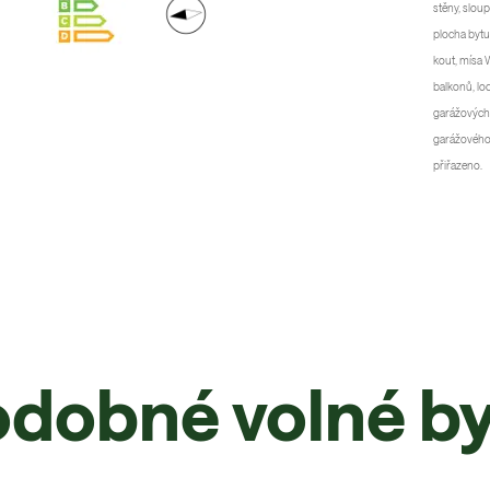
stěny, slou
plocha bytu
kout, mísa 
balkonů, lo
garážových 
garážového s
přiřazeno.
dobné volné b