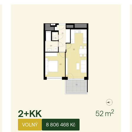
2+KK
2
52
m
VOLNÝ
8 806 468 Kč