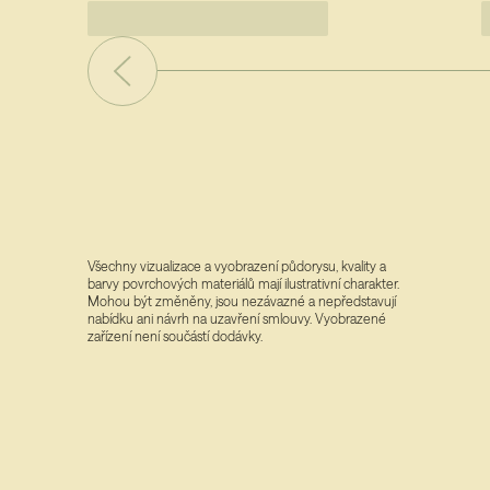
Všechny vizualizace a vyobrazení půdorysu, kvality a
barvy povrchových materiálů mají ilustrativní charakter.
Mohou být změněny, jsou nezávazné a nepředstavují
nabídku ani návrh na uzavření smlouvy. Vyobrazené
zařízení není součástí dodávky.