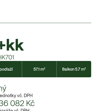
+kk
HK701
 podlaží
57.1 m²
Balkon 5.7 m²
ný
jednotky vč. DPH
36 082
Kč
garáže vč. DPH