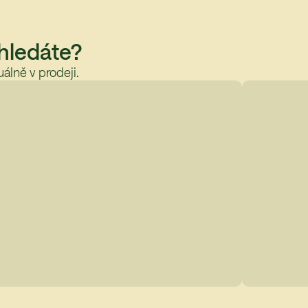
 hledáte?
álně v prodeji.