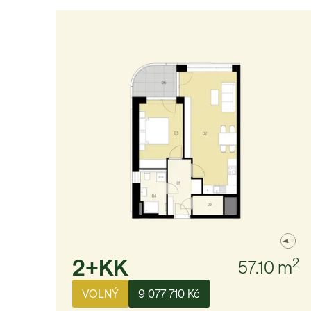
2+KK
2
57.10
m
VOLNÝ
9 077 710 Kč