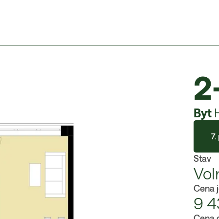
2
Byt
7.
Stav
Vol
Cena 
9 4
Cena 