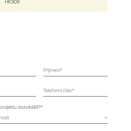
HK309
 projektu dozvěděli?*