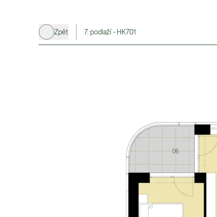
Zpět
7. podlaží - HK701