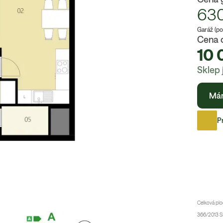
63
Garáž (po
Cena 
10 
Sklep 
Má
P
Celková plo
366/2013 Sb