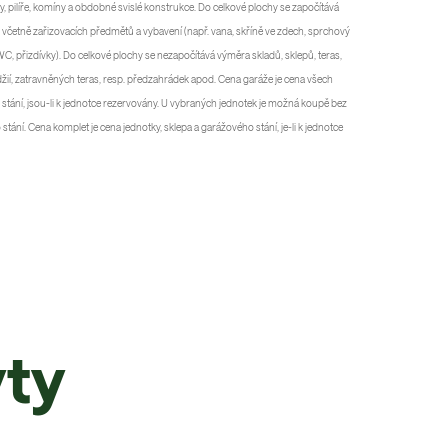
py, pilíře, komíny a obdobné svislé konstrukce. Do celkové plochy se započítává
 včetně zařizovacích předmětů a vybavení (např. vana, skříně ve zdech, sprchový
WC, přizdívky). Do celkové plochy se nezapočítává výměra skladů, sklepů, teras,
džií, zatravněných teras, resp. předzahrádek apod. Cena garáže je cena všech
stání, jsou-li k jednotce rezervovány. U vybraných jednotek je možná koupě bez
tání. Cena komplet je cena jednotky, sklepa a garážového stání, je-li k jednotce
yty