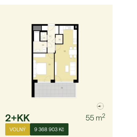
2+KK
2
55
m
VOLNÝ
9 368 903 Kč