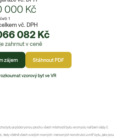
0 000
Kč
čet):
1
celkem vč. DPH
066 082
Kč
je zahrnut v ceně
m zájem
Stáhnout PDF
rozkoumat vzorový byt ve VR
cha bytu je půdorysnou plochu všech místností bytu ve smyslu nařízení vlády č.
., tedy včetně všech svislých nosných i nenosných konstrukcí uvnitř bytu, jako jsou