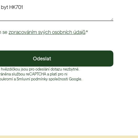
m se
zpracováním svých osobních údajů
.*
Odeslat
 hvězdičkou jsou pro odeslání dotazu nezbytné.
hráněna službou reCAPTCHA a platí pro ni
oukromí
 a 
Smluvní podmínky
 společnosti Google.