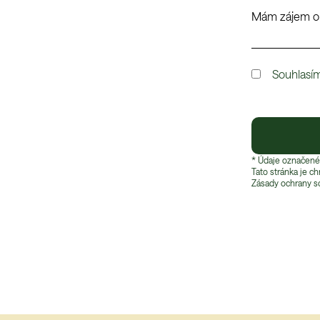
Souhlasí
* Údaje označené
Tato stránka je c
Zásady ochrany s