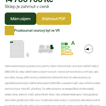
Sklep je zahrnut v ceně
Mám zájem
Stáhnout PDF
Prozkoumat vzorový byt ve VR
Celková plocha bytu je půdorysnou plochu všech místností bytu ve smyslu nařízení vlády č.
366/2013 Sb., tedy včetně všech svislých nosných i nenosných konstrukcí uvnitř bytu, jako
jsou stěny, sloupy, pilíře, komíny a obdobné svislé konstrukce. Do celkové plochy se
započítává plocha bytu včetně zařizovacích předmětů a vybavení (např. vana, skříně ve zdech,
sprchový kout, mísa WC, přizdívky). Do celkové plochy se nezapočítává výměra skladů,
sklepů, teras, balkonů, lodžií, zatravněných teras, resp. předzahrádek apod. Cena garáže je
cena všech garážových stání, jsou-li k jednotce rezervovány. U vybraných jednotek je možná
koupě bez garážového stání. Cena komplet je cena jednotky, sklepa a garážového stání, je-li k