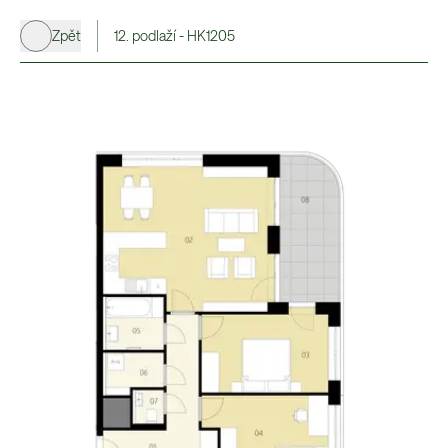
Zpět
12. podlaží - HK1205