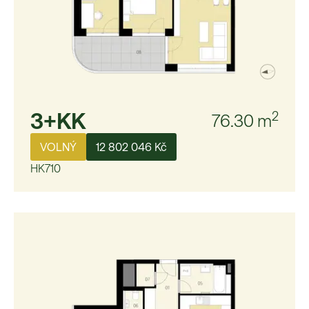
3+KK
2
76.30
m
VOLNÝ
12 802 046 Kč
HK710