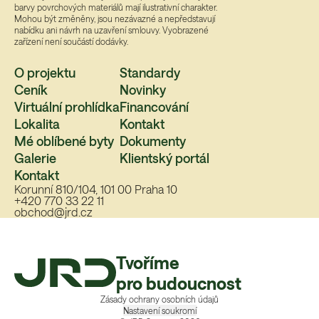
barvy povrchových materiálů mají ilustrativní charakter.
Mohou být změněny, jsou nezávazné a nepředstavují
nabídku ani návrh na uzavření smlouvy. Vyobrazené
zařízení není součástí dodávky.
O projektu
Standardy
Ceník
Novinky
Virtuální prohlídka
Financování
Lokalita
Kontakt
Mé oblíbené byty
Dokumenty
Galerie
Klientský portál
Kontakt
Korunní 810/104, 101 00 Praha 10
+420 770 33 22 11
obchod@jrd.cz
Tvoříme
pro budoucnost
Zásady ochrany osobních údajů
Nastavení soukromí