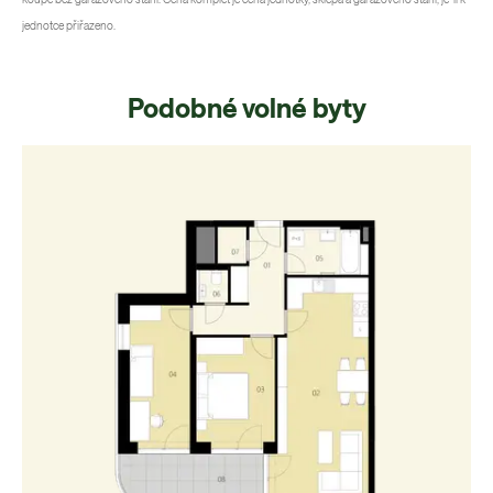
jednotce přiřazeno.
Podobné volné byty