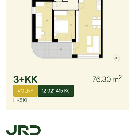
3+KK
2
76.30
m
VOLNÝ
12 921 415 Kč
HK810