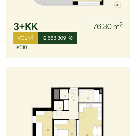
3+KK
2
76.30
m
VOLNÝ
12 563 309 Kč
HK510