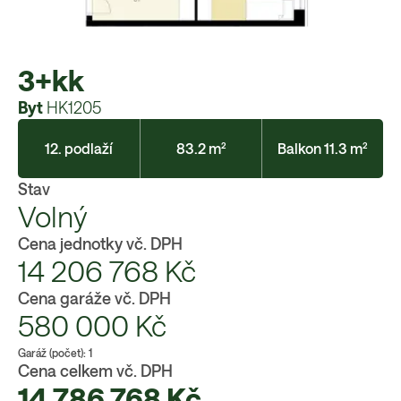
3+kk
Byt
HK1205
12. podlaží
83.2 m²
Balkon 11.3 m²
Stav
Volný
Cena jednotky vč. DPH
14 206 768
Kč
Cena garáže vč. DPH
580 000
Kč
Garáž (počet):
1
Cena celkem vč. DPH
14 786 768
Kč