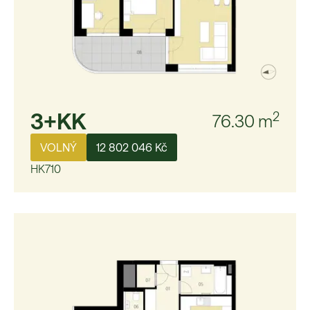
3+KK
2
76.30
m
VOLNÝ
12 802 046 Kč
HK710