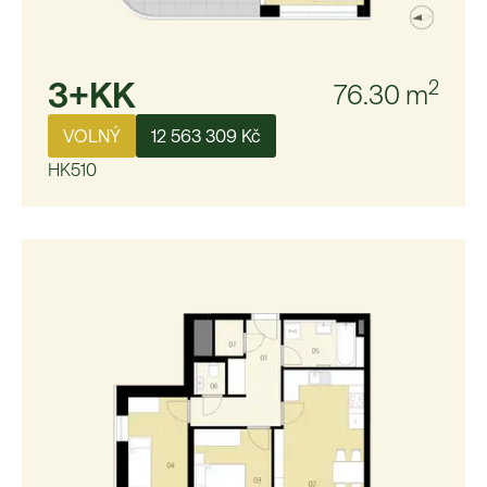
3+KK
2
76.30
m
VOLNÝ
12 563 309 Kč
HK510