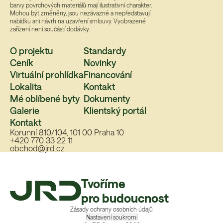
barvy povrchových materiálů mají ilustrativní charakter.
Mohou být změněny, jsou nezávazné a nepředstavují
nabídku ani návrh na uzavření smlouvy. Vyobrazené
zařízení není součástí dodávky.
O projektu
Standardy
Ceník
Novinky
Virtuální prohlídka
Financování
Lokalita
Kontakt
Mé oblíbené byty
Dokumenty
Galerie
Klientský portál
Kontakt
Korunní 810/104, 101 00 Praha 10
+420 770 33 22 11
obchod@jrd.cz
Tvoříme
pro budoucnost
Zásady ochrany osobních údajů
Nastavení soukromí