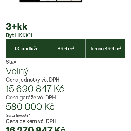
3+kk
Byt
HK1301
13. podlaží
89.6 m²
Terasa 49.9 m²
Stav
Volný
Cena jednotky vč. DPH
15 690 847
Kč
Cena garáže vč. DPH
580 000
Kč
Garáž (počet):
1
Cena celkem vč. DPH
16 270 847
Kč