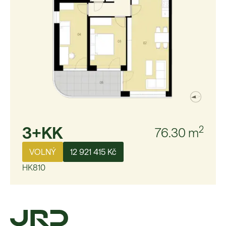
3+KK
2
76.30
m
VOLNÝ
12 921 415 Kč
HK810