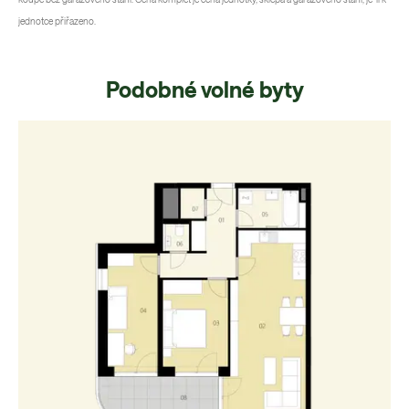
jednotce přiřazeno.
Podobné volné byty