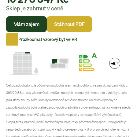
Sklep je zahrnut v ceně
Mám zájem
Stáhnout PDF
Prozkoumat vzorový byt ve VR
Celková plocha bytu je půdorysnou plochu všech místností bytu ve smyslu nařízení vlády č.
366/2013 Sb., tedy včetně všech svislých nosných i nenosných konstrukcí uvnitř bytu, jako
jsou stěny, sloupy, pilíře, komíny a obdobné svislé konstrukce. Do celkové plochy se
započítává plocha bytu včetně zařizovacích předmětů a vybavení (např. vana, skříně ve zdech,
sprchový kout, mísa WC, přizdívky). Do celkové plochy se nezapočítává výměra skladů,
sklepů, teras, balkonů, lodžií, zatravněných teras, resp. předzahrádek apod. Cena garáže je
cena všech garážových stání, jsou-li k jednotce rezervovány. U vybraných jednotek je možná
koupě bez garážového stání. Cena komplet je cena jednotky, sklepa a garážového stání, je-li k